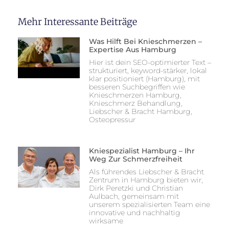
Mehr Interessante Beiträge
Was Hilft Bei Knieschmerzen –
Expertise Aus Hamburg
Hier ist dein SEO-optimierter Text –
strukturiert, keyword-stärker, lokal
klar positioniert (Hamburg), mit
besseren Suchbegriffen wie
Knieschmerzen Hamburg,
Knieschmerz Behandlung,
Liebscher & Bracht Hamburg,
Osteopressur
Kniespezialist Hamburg – Ihr
Weg Zur Schmerzfreiheit
Als führendes Liebscher & Bracht
Zentrum in Hamburg bieten wir,
Dirk Peretzki und Christian
Aulbach, gemeinsam mit
unserem spezialisierten Team eine
innovative und nachhaltig
wirksame